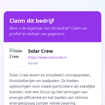
Claim dit bedrijf
Bent u de eigenaar van dit bedrijf? Claim uw
profiel en beheer uw gegevens.
Solar Crew
https://www.solarcrew.nl
Eersel
Solar Crew levert en installeert zonnepanelen,
thuisbatterijen en laadpalen. Ze bieden
oplossingen voor zowel particuliere als zakelijke
klanten, met een focus op het verhogen van
energie-efficiëntie en het bieden van slimme
energieopslag zonder netverzwaring.