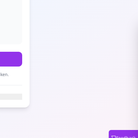
aken.
Feedback