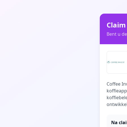
Claim 
Bent u de
Coffee I
koffieapp
koffiebel
ontwikke
Na cla