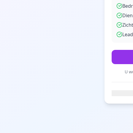
Bedr
Dien
Zich
Lead
U wo