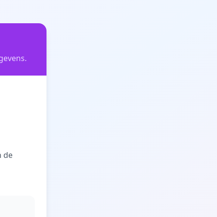
egevens.
n de