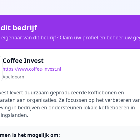
dit bedrijf
 eigenaar van dit bedrijf? Claim uw profiel en beheer uw g
Coffee Invest
https://www.coffee-invest.nl
Apeldoorn
nvest levert duurzaam geproduceerde koffiebonen en
araten aan organisaties. Ze focussen op het verbeteren va
eving in bedrijven en ondersteunen lokale koffieboeren in
lingslanden.
imen is het mogelijk om: