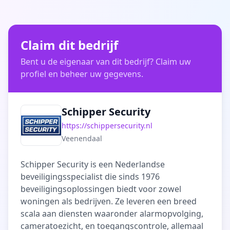
Claim dit bedrijf
Bent u de eigenaar van dit bedrijf? Claim uw
profiel en beheer uw gegevens.
Schipper Security
https://schippersecurity.nl
Veenendaal
Schipper Security is een Nederlandse
beveiligingsspecialist die sinds 1976
beveiligingsoplossingen biedt voor zowel
woningen als bedrijven. Ze leveren een breed
scala aan diensten waaronder alarmopvolging,
cameratoezicht, en toegangscontrole, allemaal