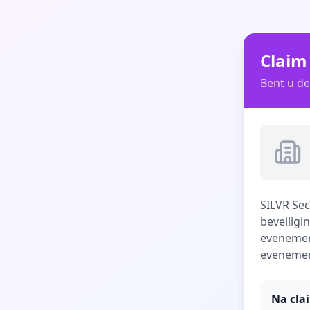
Claim 
Bent u de
SILVR Sec
beveiligi
evenement
evenement
Na cla