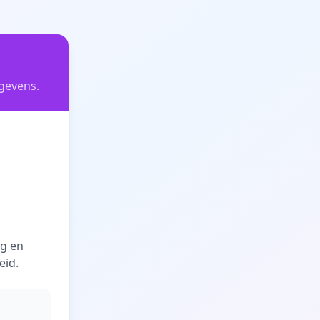
egevens.
ng en
eid.