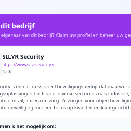
dit bedrijf
 eigenaar van dit bedrijf? Claim uw profiel en beheer uw g
SILVR Security
https://www.silvrsecurity.nl
Delft
urity is een professioneel beveiligingsbedrijf dat maatwerk
ngsoplossingen biedt voor diverse sectoren zoals industrie,
en, retail, horeca en zorg. Ze zorgen voor objectbeveiligi
enbeveiliging met een focus op kwaliteit en klantgerichth
imen is het mogelijk om: