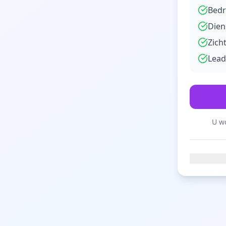
Bedr
Dien
Zich
Lead
U wo