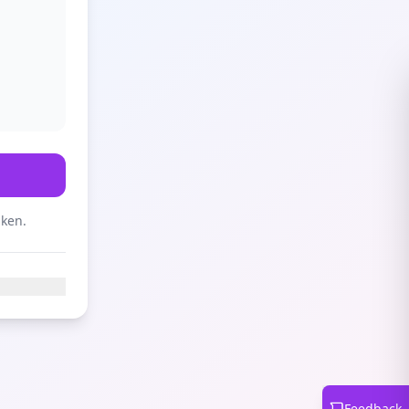
aken.
Feedback