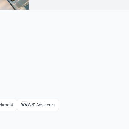
ekracht
W/E Adviseurs
WA