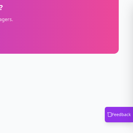
?
agers.
Feedback