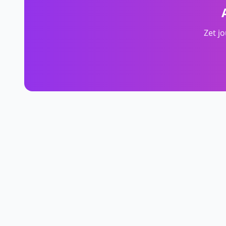
Zet j