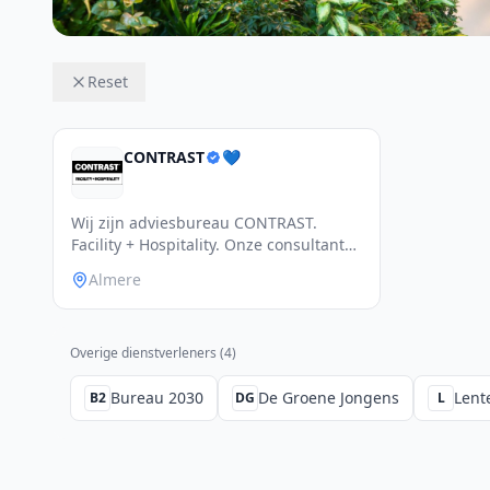
Reset
CONTRAST
💙
Wij zijn adviesbureau CONTRAST.
Facility + Hospitality. Onze consultants
ontwerp
Almere
Overige dienstverleners (
4
)
Bureau 2030
De Groene Jongens
Lent
B2
DG
L