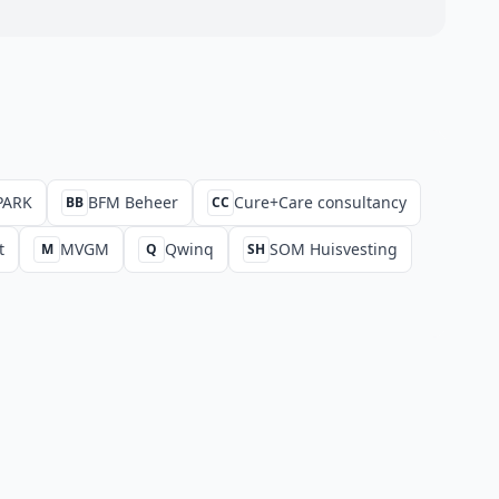
PARK
BFM Beheer
Cure+Care consultancy
BB
CC
t
MVGM
Qwinq
SOM Huisvesting
M
Q
SH