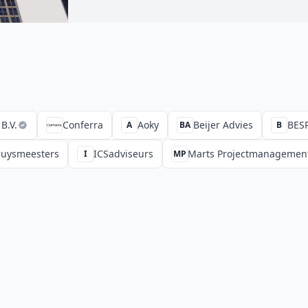
B.V.
Conferra
Aoky
Beijer Advies
BES
A
BA
B
uysmeesters
ICSadviseurs
Marts Projectmanagemen
I
MP