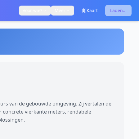
Voor wie?
Meer
Kaart
Laden...
eurs van de gebouwde omgeving. Zij vertalen de
ar concrete vierkante meters, rendabele
plossingen.