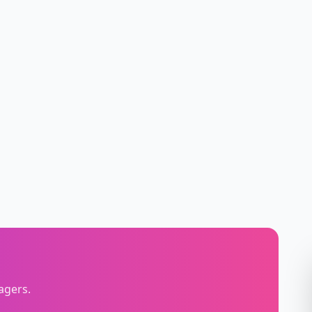
agers.