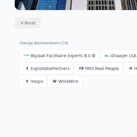
Reset
Overige dienstverleners (
18
)
Bijzaak Facilitaire Experts B.V.
Draaijer LSA 
ExploitatiePartners
FRIS Real People
H
E
FR
H
Vospo
WorkWire
V
W