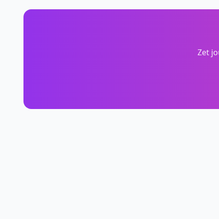
Zet j