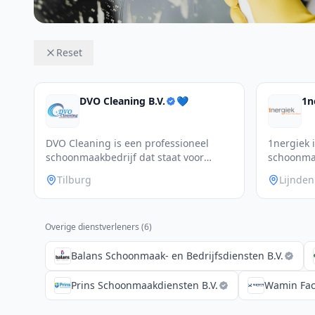
Reset
DVO Cleaning B.V.
💙
1n
DVO Cleaning is een professioneel
1nergiek 
schoonmaakbedrijf dat staat voor
schoonmaa
kwaliteit, be
diverse se
Tilburg
Lijnden
Overige dienstverleners (
6
)
Balans Schoonmaak- en Bedrijfsdiensten B.V.
Prins Schoonmaakdiensten B.V.
Wamin Facil