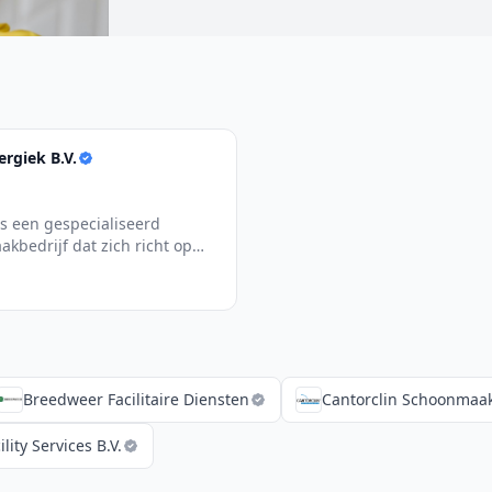
ergiek B.V.
is een gespecialiseerd
kbedrijf dat zich richt op
ct
Breedweer Facilitaire Diensten
Cantorclin Schoonmaak
ity Services B.V.