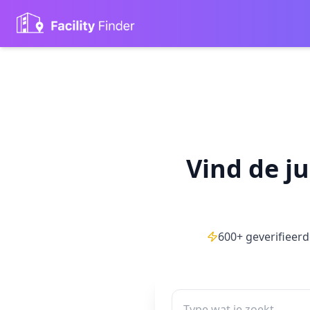
Vind de j
600+ geverifieerde