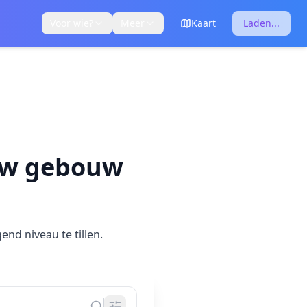
Voor wie?
Meer
Kaart
Laden...
ouw gebouw
end niveau te tillen.