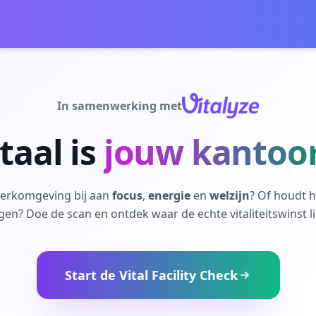
In samenwerking met
taal is
jouw kantoo
erkomgeving bij aan
focus
,
energie
en
welzijn
? Of houdt h
gen? Doe de scan en ontdek waar de echte vitaliteitswinst li
Start de Vital Facility Check