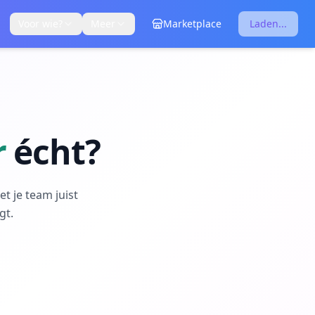
Voor wie?
Meer
Marketplace
Laden...
r
écht?
et je team juist
gt.