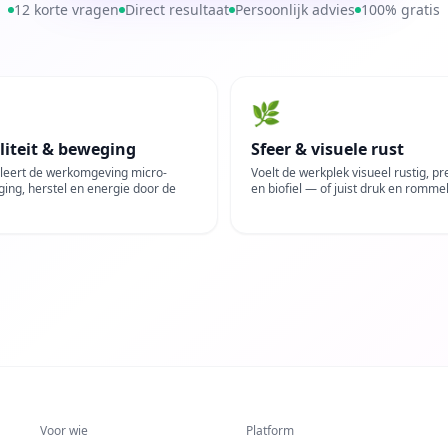
12 korte vragen
Direct resultaat
Persoonlijk advies
100% gratis
🌿
liteit & beweging
Sfeer & visuele rust
leert de werkomgeving micro-
Voelt de werkplek visueel rustig, pre
ing, herstel en energie door de
en biofiel — of juist druk en rommel
Voor wie
Platform