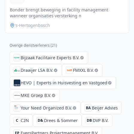
Bonder brengt beweging in facility management
wanneer organisaties versterking n
's-Hertogenbosch
Overige dienstverleners (
21
)
Bijzaak Facilitaire Experts B.V.
Draaijer LSA B.V.
FMXXL B.V.
HEVO | Experts in Huisvesting en Vastgoed
MKE Groep B.V.
Your Need Organized B.V.
Beijer Advies
BA
C2N
Drees & Sommer
DVP B.V.
C
D&
DB
EversPartners Projectmanagement B.V.
EP