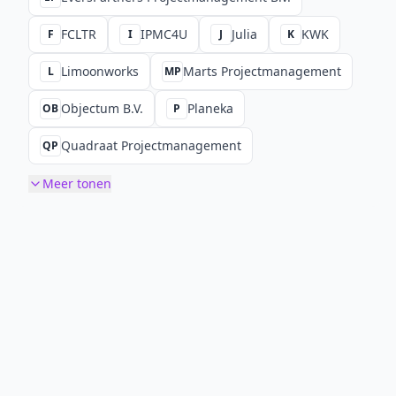
FCLTR
IPMC4U
Julia
KWK
F
I
J
K
Limoonworks
Marts Projectmanagement
L
MP
Objectum B.V.
Planeka
OB
P
Quadraat Projectmanagement
QP
Meer tonen