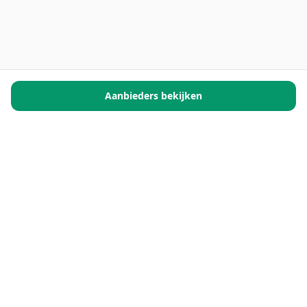
Aanbieders bekijken
Facility Finder is het startpunt voor alles wat je regelt in en
om een gebouw. Van de juiste specialist vinden tot
marktcijfers, actuele regelgeving en verhalen achter de
schermen.