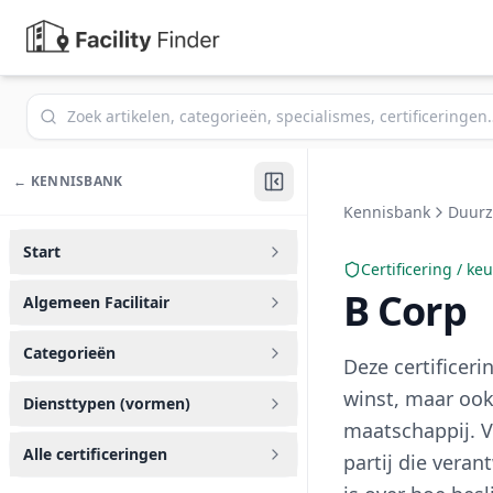
Zoek in de kennisbank
← KENNISBANK
Kennisbank
Duurz
Start
Certificering / ke
B Corp
Algemeen Facilitair
Categorieën
Deze certificeri
winst, maar ook
Diensttypen (vormen)
maatschappij. V
Alle certificeringen
partij die vera