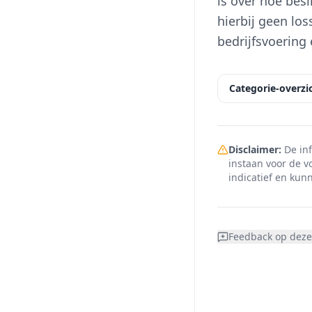
is over hoe bes
hierbij geen los
bedrijfsvoering 
Categorie-overzi
Disclaimer:
De inf
instaan voor de v
indicatief en kunn
Feedback op deze