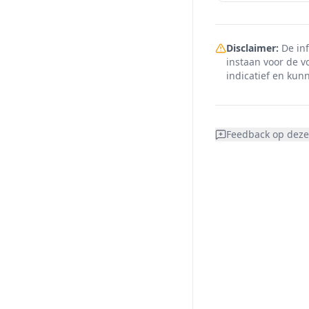
Disclaimer:
De inf
instaan voor de v
indicatief en kunn
Feedback op deze