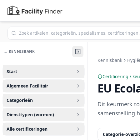
Zoek in de kennisbank
← KENNISBANK
Kennisbank
Hygië
Start
Certificering / ke
EU Ecol
Algemeen Facilitair
Categorieën
Dit keurmerk t
samenstelling h
Diensttypen (vormen)
Alle certificeringen
Categorie-overzi