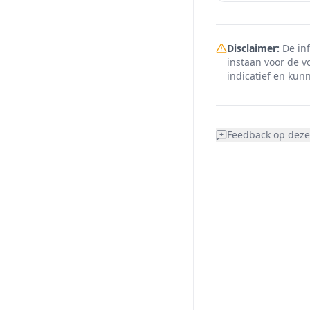
Disclaimer:
De inf
instaan voor de v
indicatief en kunn
Feedback op deze