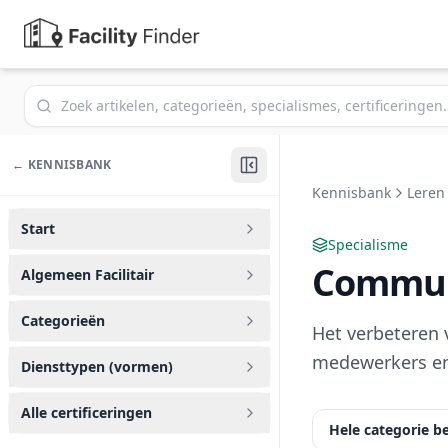
Zoek in de kennisbank
← KENNISBANK
Kennisbank
Leren
Start
Specialisme
Commun
Algemeen Facilitair
Categorieën
Het verbeteren 
medewerkers en
Diensttypen (vormen)
Alle certificeringen
Hele categorie b