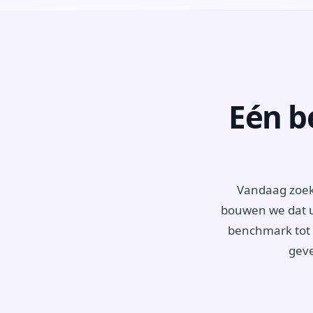
Eén b
Vandaag zoeke
bouwen we dat ui
benchmark tot o
geve