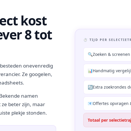
ject kost
ver 8 tot
⏱ TIJD PER SELECTIET
🔍
Zoeken & screenen 
s besteden onevenredig
📊
Handmatig vergeli
everancier. Ze googelen,
readsheets.
🔄
Extra zoekrondes do
t. Bekende namen
📧
Offertes opvragen 
ze beter zijn, maar
iste plekje stonden.
Totaal per selectietra