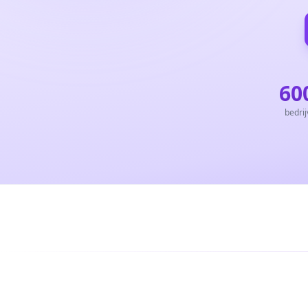
60
bedri