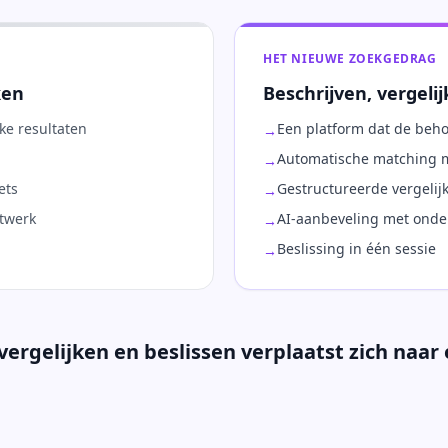
HET NIEUWE ZOEKGEDRAG
ken
Beschrijven, vergelij
e resultaten
Een platform dat de beho
→
Automatische matching m
→
ets
Gestructureerde vergelij
→
etwerk
AI-aanbeveling met ond
→
Beslissing in één sessie
→
vergelijken en beslissen verplaatst zich naar 