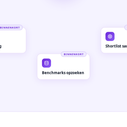
BINNENKORT
g
Shortlist s
BINNENKORT
Benchmarks opzoeken