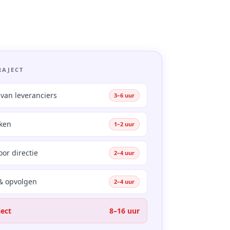
RAJECT
van leveranciers
3–6 uur
jken
1–2 uur
or directie
2–4 uur
& opvolgen
2–4 uur
ject
8–16 uur