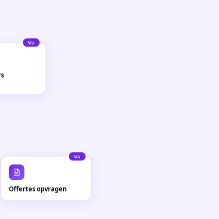
NU
rs
NU
Offertes opvragen