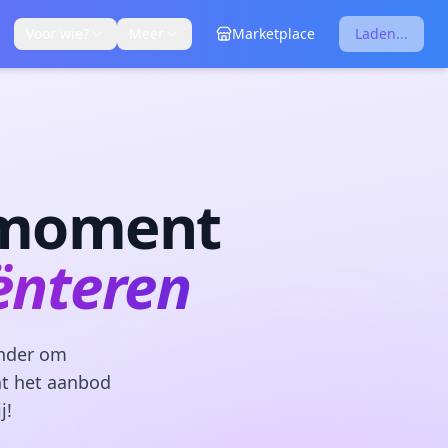
Voor wie?
Meer
Marketplace
Laden...
 moment
ënteren
inder om
at het aanbod
j!