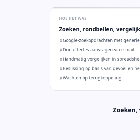
HOE HET WAS
Zoeken, rondbellen, vergelij
Google-zoekopdrachten met generiek
✗
Drie offertes aanvragen via e-mail
✗
Handmatig vergelijken in spreadshe
✗
Beslissing op basis van gevoel en n
✗
Wachten op terugkoppeling
✗
Zoeken, 