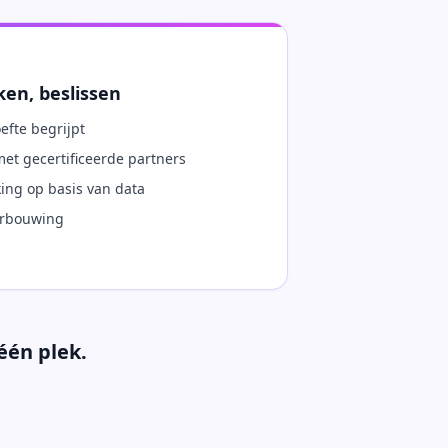
ken, beslissen
efte begrijpt
et gecertificeerde partners
king op basis van data
erbouwing
één plek.