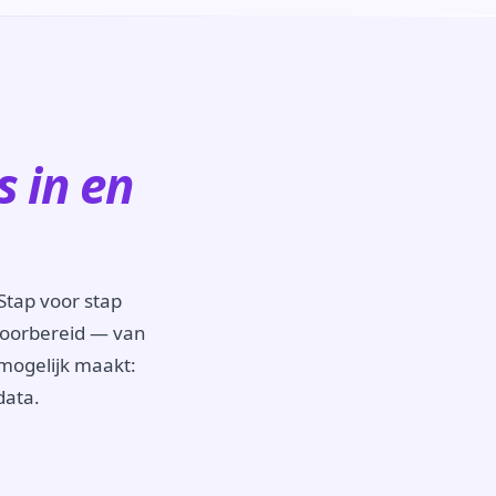
s in en
Stap voor stap
 voorbereid — van
 mogelijk maakt:
data.