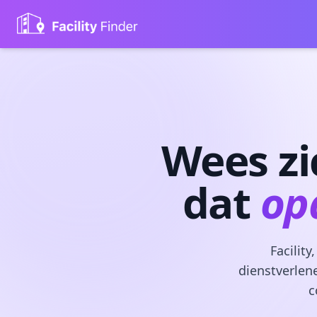
Wees z
dat
op
Facilit
dienstverlen
c