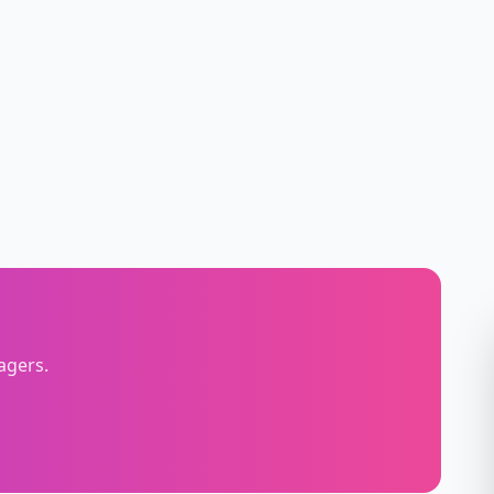
agers.