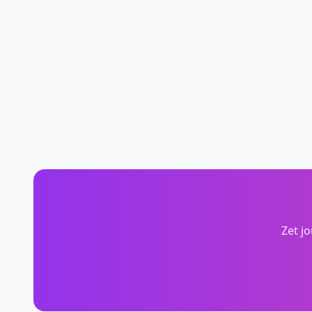
Zet j