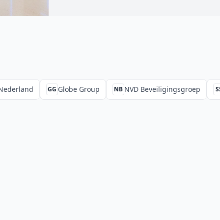
Nederland
Globe Group
NVD Beveiligingsgroep
GG
NB
S