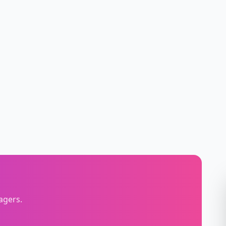
agers.