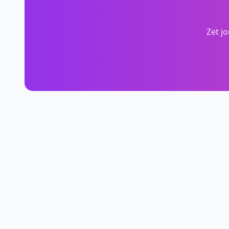
Zet j