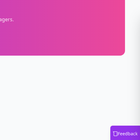
agers.
Feedback