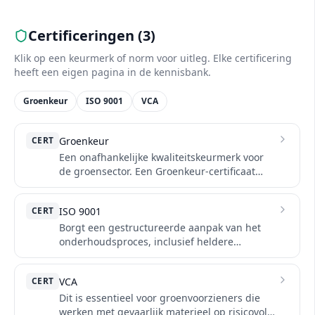
Certificeringen (
3
)
Klik op een keurmerk of norm voor uitleg. Elke certificering
heeft een eigen pagina in de kennisbank.
Groenkeur
ISO 9001
VCA
CERT
Groenkeur
Een onafhankelijke kwaliteitskeurmerk voor
de groensector. Een Groenkeur-certificaat
bewijst dat de organisatie voldoet aan strikte
eisen voor vakbekwaamheid, proceskwaliteit
CERT
ISO 9001
en duurzame bedrijfsvoering.
Borgt een gestructureerde aanpak van het
onderhoudsproces, inclusief heldere
rapportages en kwaliteitscontroles.
CERT
VCA
Dit is essentieel voor groenvoorzieners die
werken met gevaarlijk materieel op risicovolle