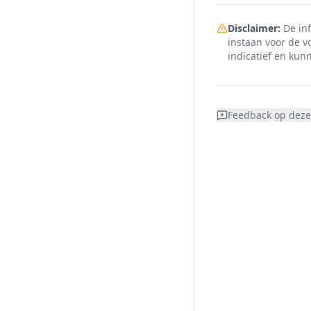
Disclaimer:
De inf
instaan voor de v
indicatief en kunn
Feedback op deze