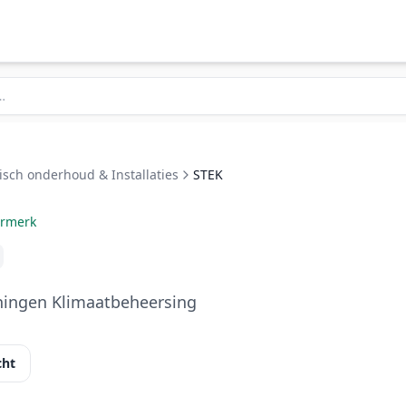
isch onderhoud & Installaties
STEK
urmerk
ningen Klimaatbeheersing
cht