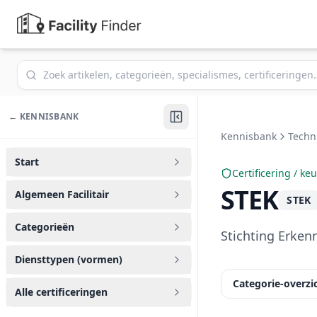
Zoek in de kennisbank
← KENNISBANK
Kennisbank
Techn
Start
Certificering / ke
STEK
Algemeen Facilitair
STEK
Categorieën
Stichting Erken
Diensttypen (vormen)
Categorie-overzi
Alle certificeringen