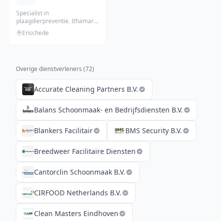
Specialist in
plaagdierpreventie. Ithamar
is specialist in duurzame
Enschede
preventie en
...
Overige dienstverleners (
72
)
Accurate Cleaning Partners B.V.
Balans Schoonmaak- en Bedrijfsdiensten B.V.
Blankers Facilitair
BMS Security B.V.
Breedweer Facilitaire Diensten
Cantorclin Schoonmaak B.V.
CIRFOOD Netherlands B.V.
Clean Masters Eindhoven