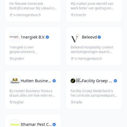
De Nieuwe Generatie
Wij maken jouw wereld van
Bedrijfscateraar Bij Lokaal.nl
werk beter van gedrag en
staan úw wensen centraal.
digitalisering tot aan
's-Hertogenbosch
Utrecht
Wij
...
werkom
...
1nergiek B.V.
Beleevd
1nergiek is een
Beleevd Hospitality creëert
gespecialiseerd
werkomgevingen waarin
schoonmaakbedrijf dat zich
mensen zich direct welkom,
Lijnden
's-Hertogenbosch
richt op diverse sect
...
gez
...
Hutten Business Catering B.V.
Facility Groep Nederland B.V.
Bij Hutten Business Horeca
Facility Groep Nederland is
draait alles om hoe eten en
het centrale aanspreekpunt
gastvrijheid bijdragen aa
...
voor opdrachtgevers met f
...
Veghel
Halle
Ithamar Pest Control