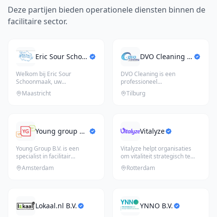
Deze partijen bieden operationele diensten binnen de
facilitaire sector.
Eric Sour Schoonmaak B.V.
DVO Cleaning B.V.
Welkom bij Eric Sour
DVO Cleaning is een
Schoonmaak, uw
professioneel
betrouwbare partner voor
schoonmaakbedrijf dat staat
Maastricht
Tilburg
hoogwaardige schoon
...
voor kwaliteit, be
...
Young group B.V.
Vitalyze
Young Group B.V. is een
Vitalyze helpt organisaties
specialist in facilitair
om vitaliteit strategisch te
management en huisvesting,
koppelen aan de fysieke
...
Amsterdam
Rotterdam
acti
...
Lokaal.nl B.V.
YNNO B.V.