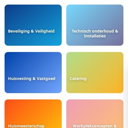
Beveiliging & Veiligheid
Technisch onderhoud &
Installaties
Huisvesting & Vastgoed
Catering
Huismeesterschap
Werkplekconcepten &