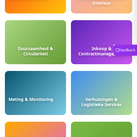
Interieur
Duurzaamheid &
Inkoop &
Feedback
Circulariteit
Contractmanagement
Meting & Monitoring
Verhuizingen &
Logistieke Services